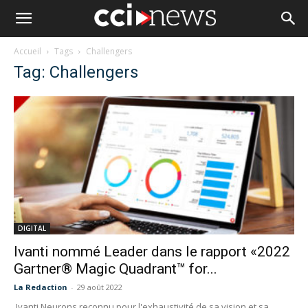
Accueil
Tags
Challengers
Tag: Challengers
DIGITAL
Ivanti nommé Leader dans le rapport «2022
Gartner® Magic Quadrant™ for...
La Redaction
-
29 août 2022
Ivanti Neurons reconnu pour l'exhaustivité de sa vision et sa