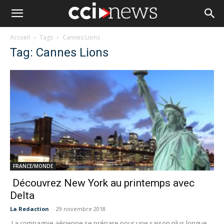
Accueil
Tags
Cannes Lions
Tag: Cannes Lions
FRANCE/MONDE
Découvrez New York au printemps avec
Delta
La Redaction
-
29 novembre 2018
La compagnie aérienne se prépare pour une saison plus longue