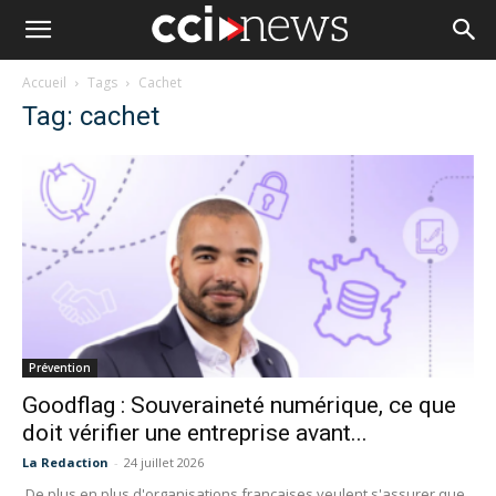
Accueil
Tags
Cachet
Tag: cachet
Prévention
Goodflag : Souveraineté numérique, ce que
doit vérifier une entreprise avant...
La Redaction
-
24 juillet 2026
De plus en plus d'organisations françaises veulent s'assurer que