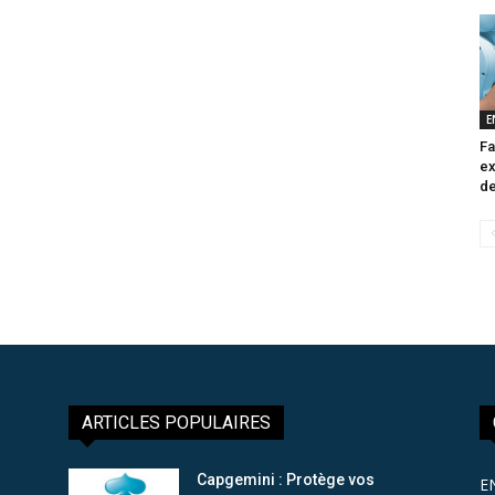
E
Fa
ex
de
ARTICLES POPULAIRES
Capgemini : Protège vos
E