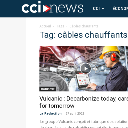
CCI
CCI
ÉCONO
News
Accueil
Tags
Câbles chauffants
Tag: câbles chauffants
Industrie
Vulcanic : Decarbonize today, car
for tomorrow
La Redaction
-
27 avril 2022
Le groupe Vulcanic conçoit et fabrique des solutio
de chauffage et de refroidissement électriques po