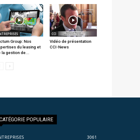
NTREPRISES
CCI
ctum Group: Nos
Vidéo de présentation
pertises du leasing et
CCI-News
 la gestion de...
CATÉGORIE POPULAIRE
NTREPRISES
3061