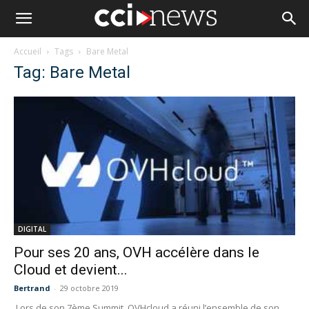
Accueil
Tags
Bare Metal
Tag: Bare Metal
DIGITAL
Pour ses 20 ans, OVH accélère dans le
Cloud et devient...
Bertrand
-
29 octobre 2019
Lors de son 7ème Summit, OVHcloud a réuni l’ensemble de son