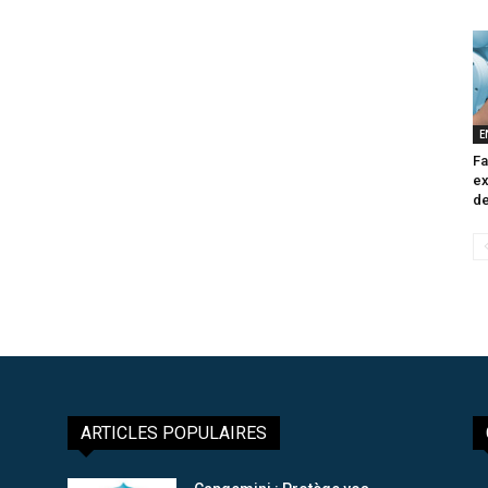
E
Fa
ex
de
ARTICLES POPULAIRES