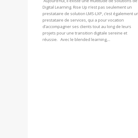
Aujourd’hui, il existe une multitude de solutions de
Digital Learning. Rise Up n’est pas seulement un
prestataire de solution LMS-LXP, c’est également u
prestataire de services, qui a pour vocation
d’accompagner ses clients tout au long de leurs
projets pour une transition digitale sereine et
réussie. Avec le blended learning,...