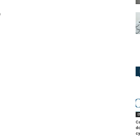
n
E
Ca
do
cy