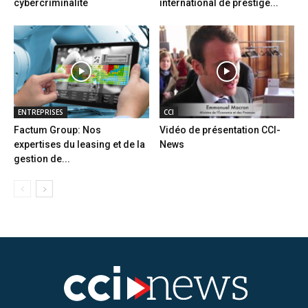
cybercriminalité
international de prestige...
ENTREPRISES
CCI
Factum Group: Nos
Vidéo de présentation CCI-
expertises du leasing et de la
News
gestion de...