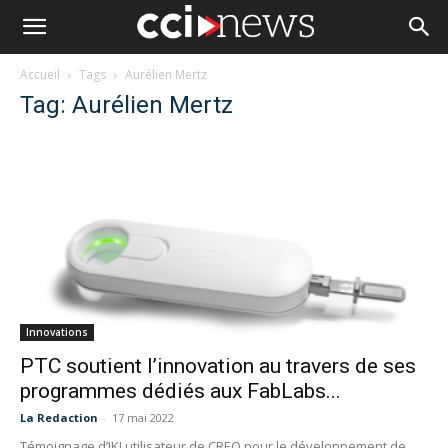
Accueil
Tags
Aurélien Mertz
Tag: Aurélien Mertz
Innovations
PTC soutient l’innovation au travers de ses
programmes dédiés aux FabLabs...
La Redaction
-
17 mai 2022
Témoignage d’IKI utilisateur de CREO pour le développement de