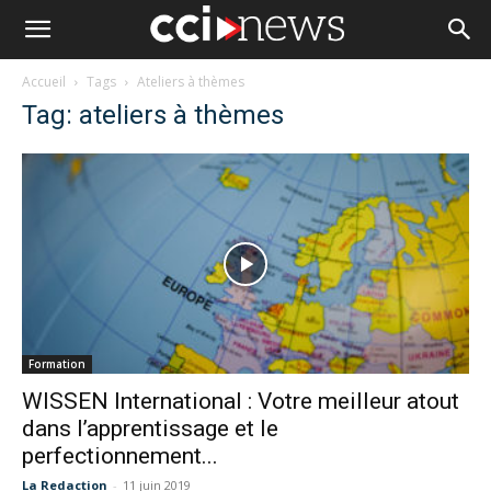
Accueil
Tags
Ateliers à thèmes
Tag: ateliers à thèmes
Formation
WISSEN International : Votre meilleur atout
dans l’apprentissage et le
perfectionnement...
La Redaction
-
11 juin 2019