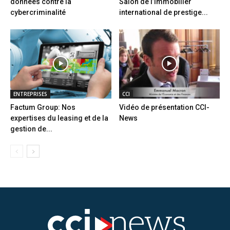
données contre la
Salon de l’immobilier
cybercriminalité
international de prestige...
ENTREPRISES
CCI
Factum Group: Nos
Vidéo de présentation CCI-
expertises du leasing et de la
News
gestion de...