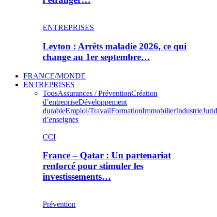
ENTREPRISES
Leyton : Arrêts maladie 2026, ce qui
change au 1er septembre…
FRANCE/MONDE
ENTREPRISES
Tous
Assurances / Prévention
Création
d’entreprise
Développement
durable
Emploi/Travail
Formation
Immobilier
Industrie
Juri
d’enseignes
CCI
France – Qatar : Un partenariat
renforcé pour stimuler les
investissements…
Prévention