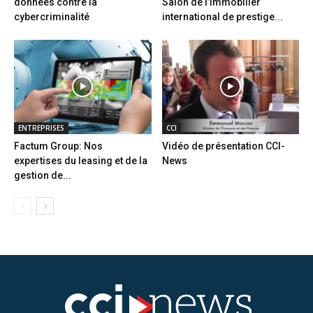
données contre la
Salon de l’immobilier
cybercriminalité
international de prestige...
ENTREPRISES
CCI
Factum Group: Nos
Vidéo de présentation CCI-
expertises du leasing et de la
News
gestion de...