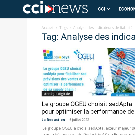
CCI
CCI
ÉCONO
News
Accueil
Tags
Analyse des indicateurs de fiabilité
Tag: Analyse des indicat
stratégie digitale
Le groupe OGEU choisit sedApta
pour optimiser la performance de.
La Redaction
-
6 juillet 2022
Le groupe OGEU a choisi sedApta, acteur majeur s
le marché innovant de l’industrie 4.0 en Europe, po