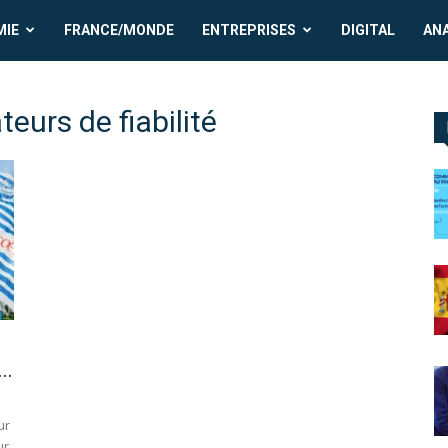
MIE
FRANCE/MONDE
ENTREPRISES
DIGITAL
AN
eurs de fiabilité
..
ur
ur