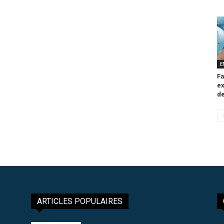
E
Fa
ex
de
ARTICLES POPULAIRES