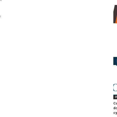
s
E
Ca
do
cy