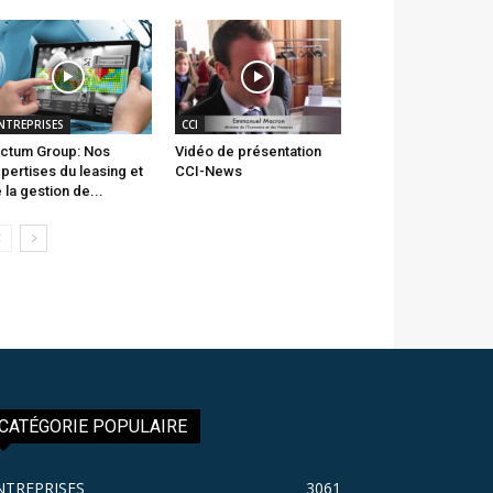
NTREPRISES
CCI
ctum Group: Nos
Vidéo de présentation
pertises du leasing et
CCI-News
 la gestion de...
CATÉGORIE POPULAIRE
NTREPRISES
3061