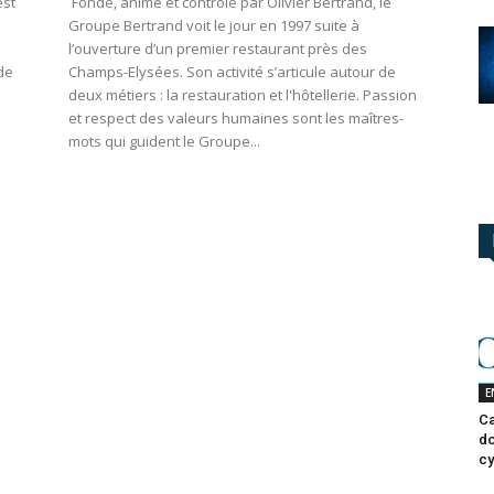
est
Fondé, animé et contrôlé par Olivier Bertrand, le
Groupe Bertrand voit le jour en 1997 suite à
l’ouverture d’un premier restaurant près des
de
Champs-Elysées. Son activité s’articule autour de
deux métiers : la restauration et l'hôtellerie. Passion
et respect des valeurs humaines sont les maîtres-
mots qui guident le Groupe...
E
Ca
do
cy