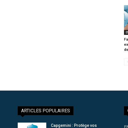
E
Fa
ex
de
ARTICLES POPULAIRES
Capgemini : Protège vos
E