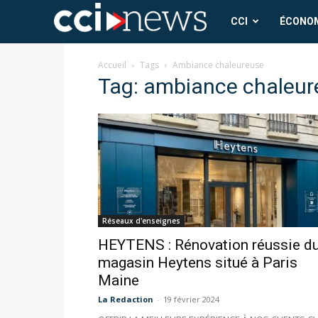
CCI
CCI
ÉCONO
News
Accueil
Tags
Ambiance chaleureuse
Tag: ambiance chaleur
Réseaux d'enseignes
HEYTENS : Rénovation réussie d
magasin Heytens situé à Paris
Maine
La Redaction
-
19 février 2024