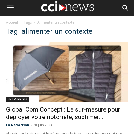
Accueil
Tags
Alimenter un contexte
Tag: alimenter un contexte
ENTREPRISES
Global Com Concept : Le sur-mesure pour
déployer votre notoriété, sublimer...
La Redaction
-
30 juin 2023
«L’objet publicitaire et le vêtement de travail ou d’image sont des