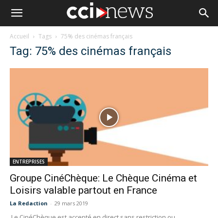
Accueil
Tags
75% des cinémas français
Tag: 75% des cinémas français
ENTREPRISES
Groupe CinéChèque: Le Chèque Cinéma et
Loisirs valable partout en France
La Redaction
-
29 mars 2019
Le CinéChèque est accepté en direct sans restriction ou