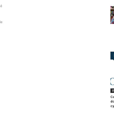
né
de
E
Ca
do
cy