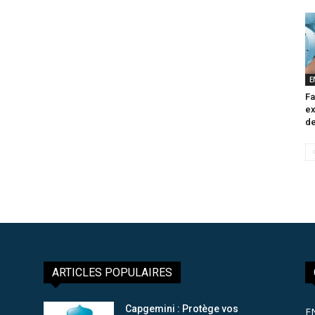
E
Fa
ex
de
ARTICLES POPULAIRES
Capgemini : Protège vos
E