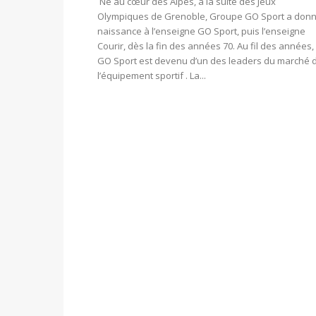
Né au cœur des Alpes, à la suite des Jeux
Olympiques de Grenoble, Groupe GO Sport a don
naissance à l’enseigne GO Sport, puis l’enseigne
Courir, dès la fin des années 70. Au fil des années,
GO Sport est devenu d’un des leaders du marché 
l’équipement sportif . La...