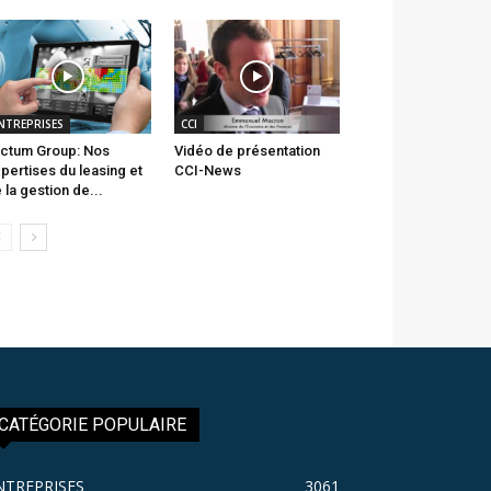
NTREPRISES
CCI
ctum Group: Nos
Vidéo de présentation
pertises du leasing et
CCI-News
 la gestion de...
CATÉGORIE POPULAIRE
NTREPRISES
3061