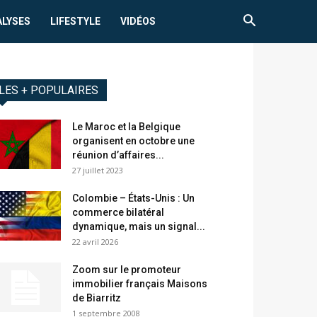
ALYSES
LIFESTYLE
VIDÉOS
LES + POPULAIRES
Le Maroc et la Belgique
organisent en octobre une
réunion d’affaires...
27 juillet 2023
Colombie – États-Unis : Un
commerce bilatéral
dynamique, mais un signal...
22 avril 2026
Zoom sur le promoteur
immobilier français Maisons
de Biarritz
1 septembre 2008