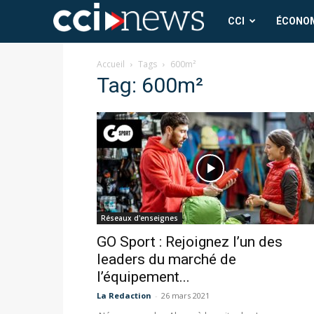
CCI
CCI
ÉCONO
News
Accueil
Tags
600m²
Tag: 600m²
Réseaux d'enseignes
GO Sport : Rejoignez l’un des
leaders du marché de
l’équipement...
La Redaction
-
26 mars 2021