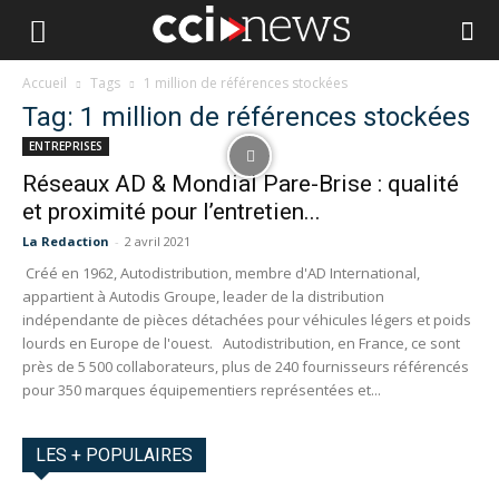
Accueil
Tags
1 million de références stockées
Tag: 1 million de références stockées
ENTREPRISES
Réseaux AD & Mondial Pare-Brise : qualité
et proximité pour l’entretien...
La Redaction
-
2 avril 2021
Créé en 1962, Autodistribution, membre d'AD International,
appartient à Autodis Groupe, leader de la distribution
indépendante de pièces détachées pour véhicules légers et poids
lourds en Europe de l'ouest. Autodistribution, en France, ce sont
près de 5 500 collaborateurs, plus de 240 fournisseurs référencés
pour 350 marques équipementiers représentées et...
LES + POPULAIRES