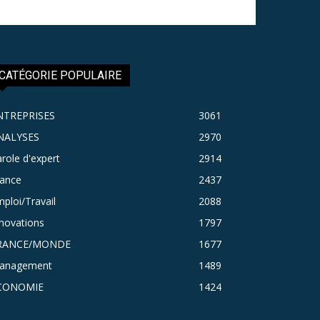
CATÉGORIE POPULAIRE
NTREPRISES
3061
NALYSES
2970
role d'expert
2914
rance
2437
ploi/Travail
2088
novations
1797
RANCE/MONDE
1677
anagement
1489
CONOMIE
1424