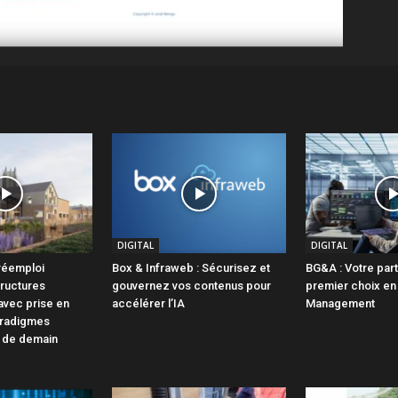
DIGITAL
DIGITAL
 réemploi
Box & Infraweb : Sécurisez et
BG&A : Votre par
tructures
gouvernez vos contenus pour
premier choix en 
avec prise en
accélérer l’IA
Management
radigmes
t de demain