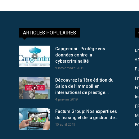
ARTICLES POPULAIRES
Capgemini : Protège vos
E
données contre la
A
cybercriminalité
9 novembre 2015
Pa
F
Découvrez la 1ère édition du
Salon de l’immobilier
Em
international de prestige...
In
4 janvier 2019
F
Factum Group: Nos expertises
M
du leasing et de la gestion de...
E
10 avril 2019