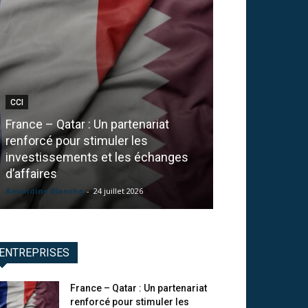
CCI
PRÉVENTION
France – Qatar : Un partenariat
Goodflag : Sou
renforcé pour stimuler les
numérique, ce 
investissements et les échanges
entreprise ava
d’affaires
signature élec
Amandine Blanche
-
24 juillet 2026
La Redaction
-
24 j
ENTREPRISES
France – Qatar : Un partenariat
renforcé pour stimuler les