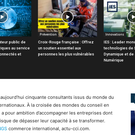
Prévention
Innovations
ateur public de
Croix-Rouge française : Offrez
IES : Leader mond
iques au service
un soutien essentiel aux
technologies de 
connectés et
personnes les plus vulnérables
Dynamique et de
Numérique
ujourd’hui cinquante consultants issus du monde du
nternationaux. À la croisée des mondes du conseil en
s a pour ambition d’accompagner les entreprises dont
sque de dépasser leur capacité à se transformer.
NGS
commerce international, actu-cci.com.