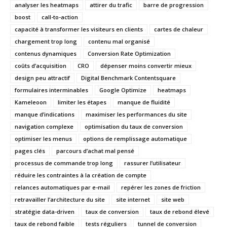
analyser les heatmaps
attirer du trafic
barre de progression
boost
call-to-action
capacité à transformer les visiteurs en clients
cartes de chaleur
chargement trop long
contenu mal organisé
contenus dynamiques
Conversion Rate Optimization
coûts d’acquisition
CRO
dépenser moins convertir mieux
design peu attractif
Digital Benchmark Contentsquare
formulaires interminables
Google Optimize
heatmaps
Kameleoon
limiter les étapes
manque de fluidité
manque d’indications
maximiser les performances du site
navigation complexe
optimisation du taux de conversion
optimiser les menus
options de remplissage automatique
pages clés
parcours d’achat mal pensé
processus de commande trop long
rassurer l’utilisateur
réduire les contraintes à la création de compte
relances automatiques par e-mail
repérer les zones de friction
retravailler l’architecture du site
site internet
site web
stratégie data-driven
taux de conversion
taux de rebond élevé
taux de rebond faible
tests réguliers
tunnel de conversion