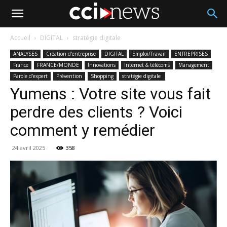
Accueil
DIGITAL
stratégie digitale
ANALYSES
Création d'entreprise
DIGITAL
Emploi/Travail
ENTREPRISES
France
FRANCE/MONDE
Innovations
Internet & télécoms
Management
Parole d'expert
Prévention
Shopping
stratégie digitale
Yumens : Votre site vous fait
perdre des clients ? Voici
comment y remédier
24 avril 2025
358