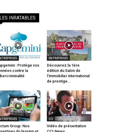
LES INRATABLES
NTREPRISES
ENTREPRISES
pgemini : Protège vos
Découvrez la 1ère
nnées contre la
édition du Salon de
bercriminalité
l’immobilier international
de prestige...
NTREPRISES
CCI
ctum Group: Nos
Vidéo de présentation
pertises du leasing et
CCI-News