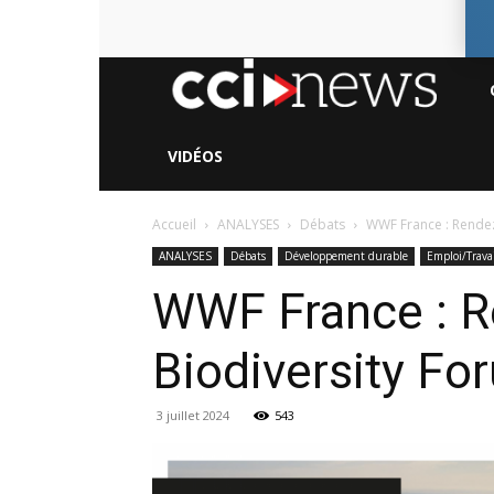
CC
Ne
VIDÉOS
Accueil
ANALYSES
Débats
WWF France : Rendez-
ANALYSES
Débats
Développement durable
Emploi/Trava
WWF France : R
Biodiversity F
3 juillet 2024
543