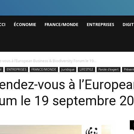
I
CCI
ÉCONOMIE
FRANCE/MONDE
ENTREPRISES
DIGI
ws
vous à l’European Business & Biodiversity Forum le 19...
il
ENTREPRISES
FRANCE/MONDE
Juridique
LIFESTYLE
Parole d'expert
Préven
endez-vous à l’Europea
orum le 19 septembre 2