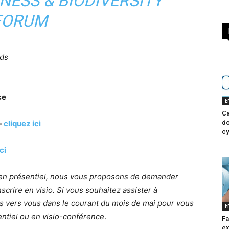
NESS & BIODIVERSITY
FORUM
eds
ce
E
Ca
–
cliquez ici
do
cy
ci
 en présentiel, nous vous proposons de demander
scrire en visio. Si vous souhaitez assister à
s vers vous dans le courant du mois de mai pour vous
E
sentiel ou en visio-conférence
.
Fa
ex