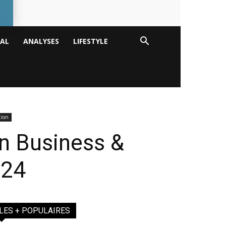
TAL
ANALYSES
LIFESTYLE
tion
n Business &
024
LES + POPULAIRES