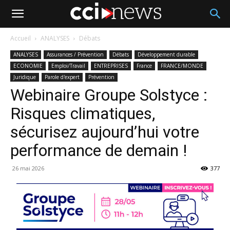
Accueil
ANALYSES
Débats
ANALYSES
Assurances / Prévention
Débats
Développement durable
ECONOMIE
Emploi/Travail
ENTREPRISES
France
FRANCE/MONDE
Juridique
Parole d'expert
Prévention
Webinaire Groupe Solstyce :
Risques climatiques,
sécurisez aujourd’hui votre
performance de demain !
26 mai 2026
377