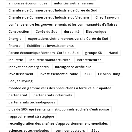
annonces économiques
autorités vietnamiennes
Chambre de Commerce et d’Industrie de Corée du Sud
Chambre de Commerce et d’Industrie du Vietnam
Chey Tae-won
confiance entre les gouvernements et les communautés d’affaires
Construction
Corée du Sud
durabilité
Electronique
énergie
exportations vietnamiennes vers la Corée du Sud
finance
fluidifier les investissements
Forum économique Vietnam–Corée du Sud
groupe SK
Hanoï
industrie
industrie manufacturière
Infrastructures
innovations émergentes
intelligence artificielle
Investissement
investissement durable
KCCI
Le Minh Hung
Lee Jae Myung
montée en gamme vers des productions à forte valeur ajoutée
partenariat
partenariats industriels
partenariats technologiques
plus de 500 représentants institutionnels et chefs d’entreprise
rapprochement stratégique
reconfiguration des chaînes d’approvisionnement mondiales
sciences et technologies
semi-conducteurs
Séoul