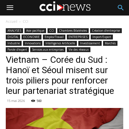
Accueil
CCI
ANALYSES
Asie pacifique
CCI
Chambres Bilatérales
Création d'entreprise
DIGITAL
ECONOMIE
Emploi/Travail
ENTREPRISES
Import/Export
Industrie
Innovations
Intelligence Artificielle
Investissement
Marchés
Parole d'expert
Services aux entreprises
Vie des réseaux
Vietnam – Corée du Sud :
Hanoï et Séoul misent sur
trois piliers pour renforcer
leur partenariat stratégique
15 mai 2026
560