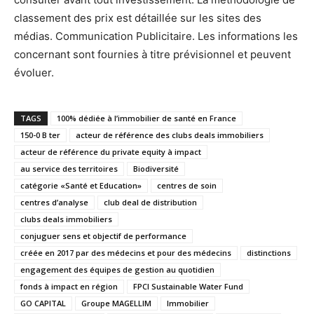
classement des prix est détaillée sur les sites des
médias. Communication Publicitaire. Les informations les
concernant sont fournies à titre prévisionnel et peuvent
évoluer.
TAGS
100% dédiée à l’immobilier de santé en France
150-0 B ter
acteur de référence des clubs deals immobiliers
acteur de référence du private equity à impact
au service des territoires
Biodiversité
catégorie «Santé et Education»
centres de soin
centres d’analyse
club deal de distribution
clubs deals immobiliers
conjuguer sens et objectif de performance
créée en 2017 par des médecins et pour des médecins
distinctions
engagement des équipes de gestion au quotidien
fonds à impact en région
FPCI Sustainable Water Fund
GO CAPITAL
Groupe MAGELLIM
Immobilier