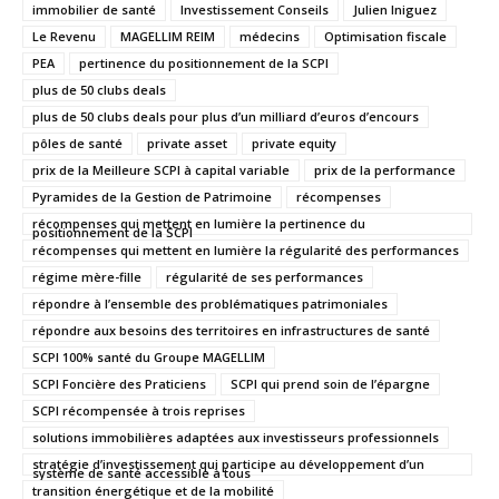
immobilier de santé
Investissement Conseils
Julien Iniguez
Le Revenu
MAGELLIM REIM
médecins
Optimisation fiscale
PEA
pertinence du positionnement de la SCPI
plus de 50 clubs deals
plus de 50 clubs deals pour plus d’un milliard d’euros d’encours
pôles de santé
private asset
private equity
prix de la Meilleure SCPI à capital variable
prix de la performance
Pyramides de la Gestion de Patrimoine
récompenses
récompenses qui mettent en lumière la pertinence du
positionnement de la SCPI
récompenses qui mettent en lumière la régularité des performances
régime mère-fille
régularité de ses performances
répondre à l’ensemble des problématiques patrimoniales
répondre aux besoins des territoires en infrastructures de santé
SCPI 100% santé du Groupe MAGELLIM
SCPI Foncière des Praticiens
SCPI qui prend soin de l’épargne
SCPI récompensée à trois reprises
solutions immobilières adaptées aux investisseurs professionnels
stratégie d’investissement qui participe au développement d’un
système de santé accessible à tous
transition énergétique et de la mobilité