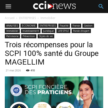
Accueil
ENTREPRISES
Immobilier
ANALYSES
ECONOMIE
ENTREPRISES
Fiscalité
France
Gestion
Immobilier
Investissement
Juridique
LIFESTYLE
Parole d'expert
Patrimoine
Prévention
Styles de vie
Trois récompenses pour la
SCPI 100% santé du Groupe
MAGELLIM
21 mai 2026
410