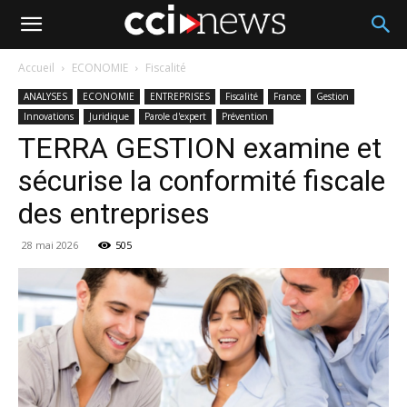
Accueil
ECONOMIE
Fiscalité
ANALYSES
ECONOMIE
ENTREPRISES
Fiscalité
France
Gestion
Innovations
Juridique
Parole d'expert
Prévention
TERRA GESTION examine et
sécurise la conformité fiscale
des entreprises
28 mai 2026
505