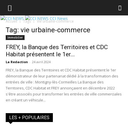
CCI News
Accueil
Tags
Vie urbaine-commerce
Tag: vie urbaine-commerce
Immobilier
FREY, la Banque des Territoires et CDC
Habitat présentent le 1er...
La Redaction
-
24 avril 2024
FREY, la Banque des Territoires et CDC Habitat présentent le 1er
démonstrateur de leur partenariat dédié à la transformation des
entrées de ville : Montigny-lès-Cormeilles La Banque des
Territoires, CDC Habitat et FREY annonçaient en décembre 2022
s'être associés pour transformer les entrées de ville commerciales
en créant un véhicule...
LES + POPULAIRES