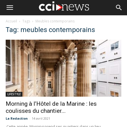
Accueil
Tags
Meubles contemporains
Tag: meubles contemporains
LIFESTYLE
Morning à l’Hôtel de la Marine : les
coulisses du chantier...
La Redaction
-
14 avril 2021
Cette année, Morning prend ses quartiers dans un lieu