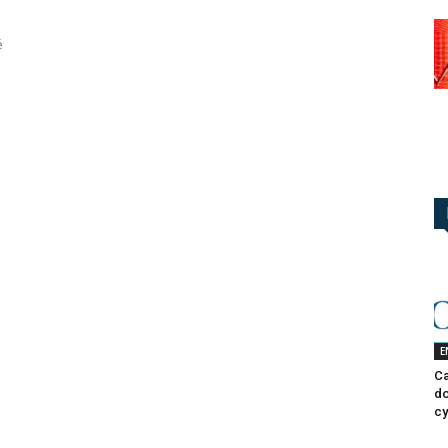
é
E
Ca
do
cy