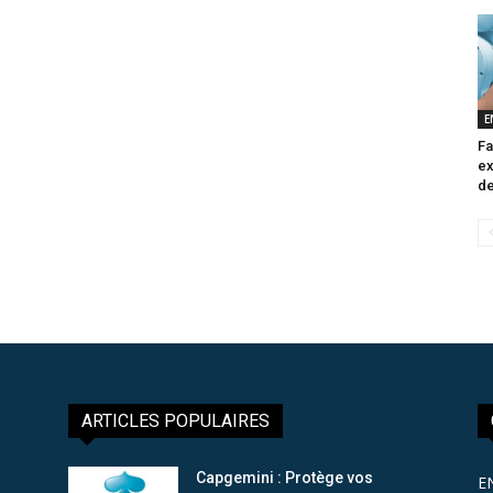
E
Fa
ex
de
ARTICLES POPULAIRES
Capgemini : Protège vos
E