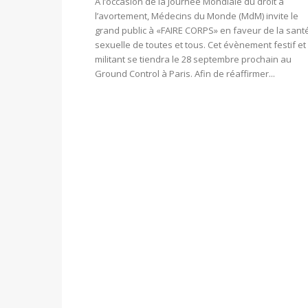
A l’occasion de la Journée Mondiale du droit à
l’avortement, Médecins du Monde (MdM) invite le
grand public à «FAIRE CORPS» en faveur de la sant
sexuelle de toutes et tous. Cet évènement festif et
militant se tiendra le 28 septembre prochain au
Ground Control à Paris. Afin de réaffirmer...