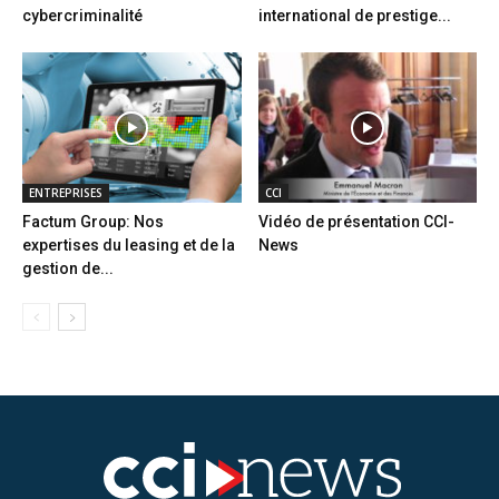
cybercriminalité
international de prestige...
ENTREPRISES
CCI
Factum Group: Nos
Vidéo de présentation CCI-
expertises du leasing et de la
News
gestion de...