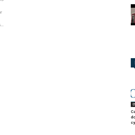
ur
...
E
Ca
do
cy