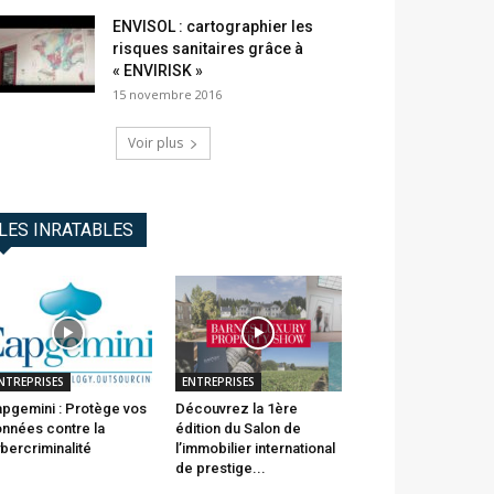
ENVISOL : cartographier les
risques sanitaires grâce à
« ENVIRISK »
15 novembre 2016
Voir plus
LES INRATABLES
NTREPRISES
ENTREPRISES
pgemini : Protège vos
Découvrez la 1ère
nnées contre la
édition du Salon de
bercriminalité
l’immobilier international
de prestige...