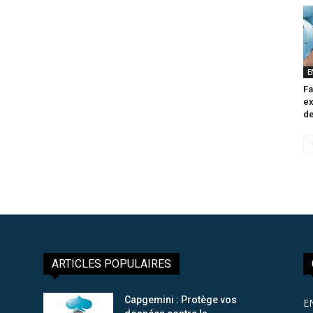
E
Fa
ex
de
ARTICLES POPULAIRES
Capgemini : Protège vos
E