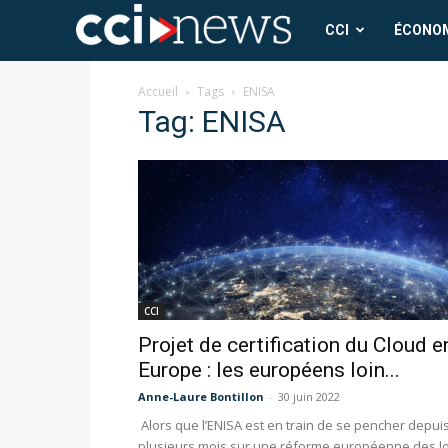
CCI
CCI
ÉCONO
News
Accueil
Tags
ENISA
Tag: ENISA
CCI
Projet de certification du Cloud e
Europe : les européens loin...
Anne-Laure Bontillon
-
30 juin 2022
Alors que l’ENISA est en train de se pencher depui
plusieurs mois sur une réforme européenne des lo