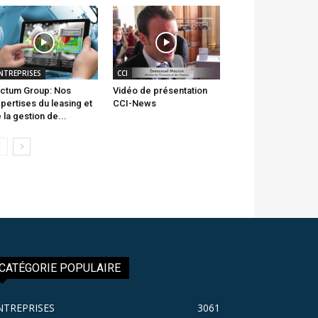
NTREPRISES
CCI
ctum Group: Nos
Vidéo de présentation
pertises du leasing et
CCI-News
 la gestion de...
CATÉGORIE POPULAIRE
NTREPRISES
3061