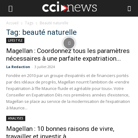
Accueil
Tags
Beauté naturelle
Tag: beauté naturelle
LIFESTYLE
Magellan : Coordonnez tous les paramètres
nécessaires à une parfaite expatriation...
La Redaction
-
3 juillet 2024
Fondée en 2010 par un groupe d’expatriés et de financiers portés
par des idéaux de progrès, Magellan nourrit l’ambition de «rendre
l’expatriation à l’île Maurice fluide et agréable pour tous». Votre
Conseiller en Expatriation Dès nos premières années d’existence,
Magellan se place au service de la modernisation de l’expatriation
à Maurice...
ANALYSES
Magellan : 10 bonnes raisons de vivre,
travailler et investir à...