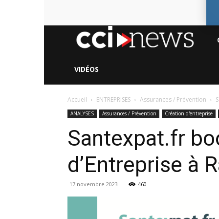
CC
Ne
VIDÉOS
Accueil
ENTREPRISES
Assurances / Prévention
S
ANALYSES
Assurances / Prévention
Création d'entreprise
Santexpat.fr bo
d’Entreprise à R
17 novembre 2023
460