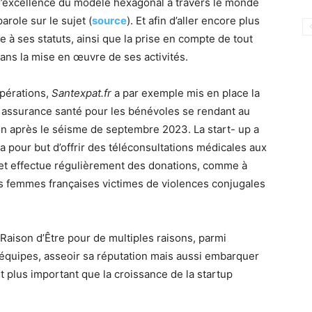
 l’excellence du modèle hexagonal à travers le monde
arole sur le sujet (
source
). Et afin d’aller encore plus
tre à ses statuts, ainsi que la prise en compte de tout
dans la mise en œuvre de ses activités.
pérations,
Santexpat.fr
a par exemple mis en place la
ne assurance santé pour les bénévoles se rendant au
on après le séisme de septembre 2023. La start- up a
 a pour but d’offrir des téléconsultations médicales aux
r, et effectue régulièrement des donations, comme à
les femmes françaises victimes de violences conjugales
̀ Raison d’Être pour de multiples raisons, parmi
es équipes, asseoir sa réputation mais aussi embarquer
nt plus important que la croissance de la startup