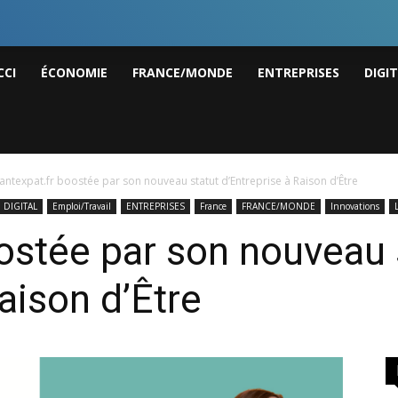
I
CCI
ÉCONOMIE
FRANCE/MONDE
ENTREPRISES
DIGI
ws
antexpat.fr boostée par son nouveau statut d’Entreprise à Raison d’Être
DIGITAL
Emploi/Travail
ENTREPRISES
France
FRANCE/MONDE
Innovations
ostée par son nouveau 
aison d’Être