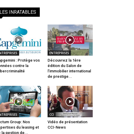
LES INRATABLES
NTREPRISES
ENTREPRISES
pgemini : Protège vos
Découvrez la 1ère
nnées contre la
édition du Salon de
bercriminalité
l’immobilier international
de prestige...
NTREPRISES
CCI
ctum Group: Nos
Vidéo de présentation
pertises du leasing et
CCI-News
 la gestion de...