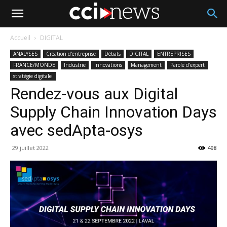
Accueil
DIGITAL
ANALYSES
Création d'entreprise
Débats
DIGITAL
ENTREPRISES
FRANCE/MONDE
Industrie
Innovations
Management
Parole d'expert
stratégie digitale
Rendez-vous aux Digital
Supply Chain Innovation Days
avec sedApta-osys
29 juillet 2022
498