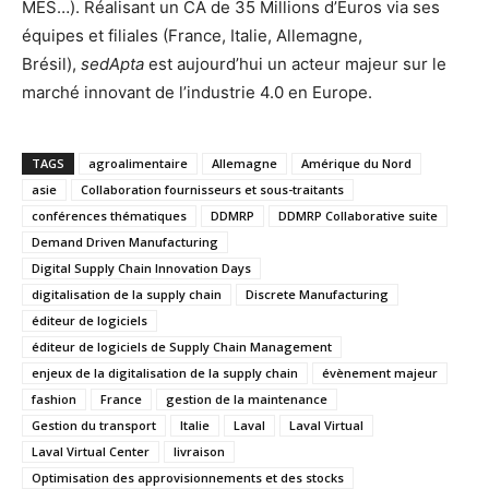
MES…). Réalisant un CA de 35 Millions d’Euros via ses
équipes et filiales (France, Italie, Allemagne,
Brésil),
sedApta
est aujourd’hui un acteur majeur sur le
marché innovant de l’industrie 4.0 en Europe.
TAGS
agroalimentaire
Allemagne
Amérique du Nord
asie
Collaboration fournisseurs et sous-traitants
conférences thématiques
DDMRP
DDMRP Collaborative suite
Demand Driven Manufacturing
Digital Supply Chain Innovation Days
digitalisation de la supply chain
Discrete Manufacturing
éditeur de logiciels
éditeur de logiciels de Supply Chain Management
enjeux de la digitalisation de la supply chain
évènement majeur
fashion
France
gestion de la maintenance
Gestion du transport
Italie
Laval
Laval Virtual
Laval Virtual Center
livraison
Optimisation des approvisionnements et des stocks