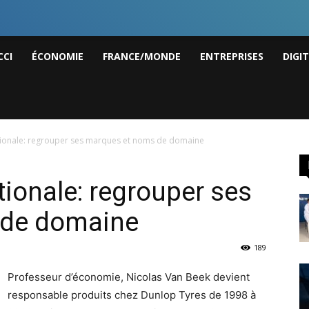
I
CCI
ÉCONOMIE
FRANCE/MONDE
ENTREPRISES
DIGI
ws
ationale: regrouper ses marques et noms de domaine
tionale: regrouper ses
 de domaine
189
Professeur d’économie, Nicolas Van Beek devient
responsable produits chez Dunlop Tyres de 1998 à