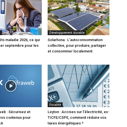
S
Développement durable
êts maladie 2026, ce qui
Solarhona : L’autoconsommation
1er septembre pour les
collective, pour produire, partager
et consommer localement
Fiscalité
web : Sécurisez et
Leyton : Accises sur l’électricité, ex-
vos contenus pour
TICFE/CSPE, comment réduire vos
IA
taxes énergétiques ?