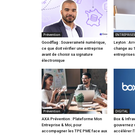
Prévention
ENTREPRISE
Goodflag : Souveraineté numérique,
Leyton : Arr
ce que doit vérifier une entreprise
change au 
avant de choisir sa signature
entreprises
électronique
Prévention
DIGITAL
AXA Prévention : Plateforme Mon
Box & Infra
Entreprise & Moi, pour
gouvernez 
accompagner les TPE PME face aux
accélérer l’