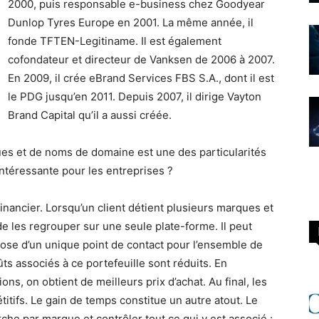
2000, puis responsable e-business chez Goodyear
Dunlop Tyres Europe en 2001. La même année, il
fonde TFTEN-Legitiname. Il est également
cofondateur et directeur de Vanksen de 2006 à 2007.
En 2009, il crée eBrand Services FBS S.A., dont il est
le PDG jusqu’en 2011. Depuis 2007, il dirige Vayton
Brand Capital qu’il a aussi créée.
ues et de noms de domaine est une des particularités
intéressante pour les entreprises ?
financier. Lorsqu’un client détient plusieurs marques et
 les regrouper sur une seule plate-forme. Il peut
spose d’un unique point de contact pour l’ensemble de
ûts associés à ce portefeuille sont réduits. En
ons, on obtient de meilleurs prix d’achat. Au final, les
titifs. Le gain de temps constitue un autre atout. Le
erche par marque et contrôler tout ce qui y est associé :