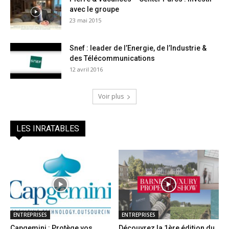
avec le groupe
23 mai 2015
Snef : leader de l’Energie, de l’Industrie &
des Télécommunications
12 avril 2016
Voir plus
LES INRATABLES
ENTREPRISES
ENTREPRISES
Capgemini : Protège vos
Découvrez la 1ère édition du