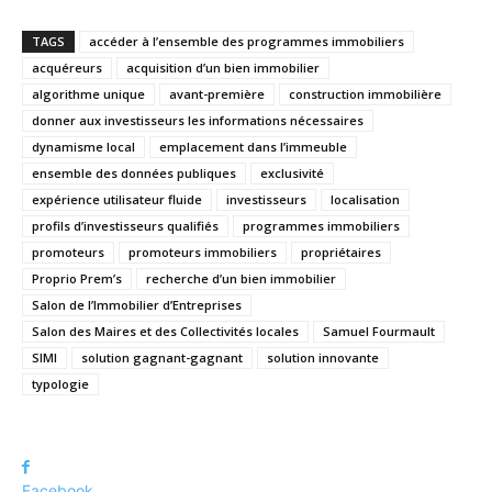
TAGS
accéder à l’ensemble des programmes immobiliers
acquéreurs
acquisition d’un bien immobilier
algorithme unique
avant-première
construction immobilière
donner aux investisseurs les informations nécessaires
dynamisme local
emplacement dans l’immeuble
ensemble des données publiques
exclusivité
expérience utilisateur fluide
investisseurs
localisation
profils d’investisseurs qualifiés
programmes immobiliers
promoteurs
promoteurs immobiliers
propriétaires
Proprio Prem’s
recherche d’un bien immobilier
Salon de l’Immobilier d’Entreprises
Salon des Maires et des Collectivités locales
Samuel Fourmault
SIMI
solution gagnant-gagnant
solution innovante
typologie
Facebook