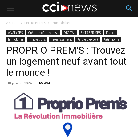
Accueil
ENTREPRISES
Immobilier
ANALYSES
Création d'entreprise
DIGITAL
ENTREPRISES
France
Immobilier
Innovations
Investissement
Parole d'expert
Patrimoine
PROPRIO PREM’S : Trouvez
un logement neuf avant tout
le monde !
18 janvier 2024
494