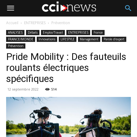
Accueil
ENTREPRISES
Prévention
ANALYSES
Débats
Emploi/Travail
ENTREPRISES
France
FRANCE/MONDE
Innovations
LIFESTYLE
Management
Parole d'expert
Prévention
Pride Mobility : Des fauteuils
roulants électriques
spécifiques
12 septembre 2022
514