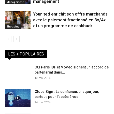
management
Management
Younited enrichit son offre marchands
avec le paiement fractionné en 3x/4x
et un programme de cashback
Shopping
LES + POPULAIRES
CCI Paris IDF et Mov’eo signent un accord de
partenariat dans...
10 mai 2016
GlobalSign : La confiance, chaque jour,
partout, pour l’accès à vos...
24 mai 2024