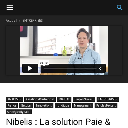
Accueil
ENTREPRISES
ANALYSES
Création d'entreprise
DIGITAL
Emploi/Travail
ENTREPRISES
France
Gestion
Innovations
Juridique
Management
Parole d'expert
stratégie digitale
Nibelis : La solution Paie &