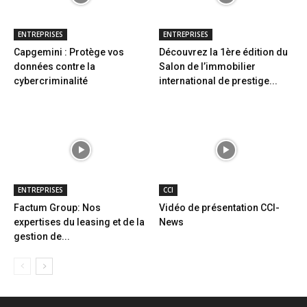
ENTREPRISES
ENTREPRISES
Capgemini : Protège vos
Découvrez la 1ère édition du
données contre la
Salon de l’immobilier
cybercriminalité
international de prestige...
ENTREPRISES
CCI
Factum Group: Nos
Vidéo de présentation CCI-
expertises du leasing et de la
News
gestion de...