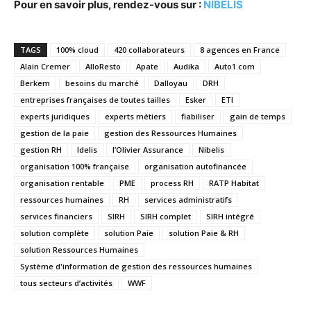
Pour en savoir plus, rendez-vous sur :
NIBELIS
TAGS
100% cloud
420 collaborateurs
8 agences en France
Alain Cremer
AlloResto
Apate
Audika
Auto1.com
Berkem
besoins du marché
Dalloyau
DRH
entreprises françaises de toutes tailles
Esker
ETI
experts juridiques
experts métiers
fiabiliser
gain de temps
gestion de la paie
gestion des Ressources Humaines
gestion RH
Idelis
l’Olivier Assurance
Nibelis
organisation 100% française
organisation autofinancée
organisation rentable
PME
process RH
RATP Habitat
ressources humaines
RH
services administratifs
services financiers
SIRH
SIRH complet
SIRH intégré
solution complète
solution Paie
solution Paie & RH
solution Ressources Humaines
Système d'information de gestion des ressources humaines
tous secteurs d’activités
WWF