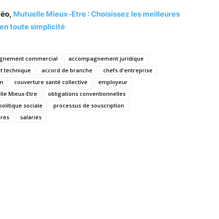
déo,
Mutuelle Mieux-Etre : Choisissez les meilleures
en toute simplicité
gnement commercial
accompagnement juridique
 technique
accord de branche
chefs d'entreprise
um
couverture santé collective
employeur
lle Mieux-Etre
obligations conventionnelles
politique sociale
processus de souscription
ires
salariés