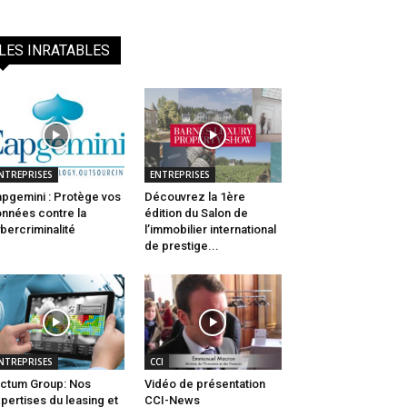
LES INRATABLES
NTREPRISES
ENTREPRISES
pgemini : Protège vos
Découvrez la 1ère
nnées contre la
édition du Salon de
bercriminalité
l’immobilier international
de prestige...
NTREPRISES
CCI
ctum Group: Nos
Vidéo de présentation
pertises du leasing et
CCI-News