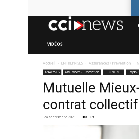
CC
Ne
VIDÉOS
Accueil
ENTREPRISES
Assurances / Prévention
M
ANALYSES
Assurances / Prévention
ECONOMIE
Emploi/
Mutuelle Mieux
contrat collectif
24 septembre 2021
569