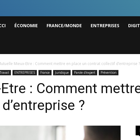
I
CCI
ÉCONOMIE
FRANCE/MONDE
ENTREPRISES
DIGI
ws
utuelle Mieux-Etre : Comment mettre en place un contrat collectif d’entreprise ?
Travail
ENTREPRISES
France
Juridique
Parole d'expert
Prévention
-Etre : Comment mettre
 d’entreprise ?