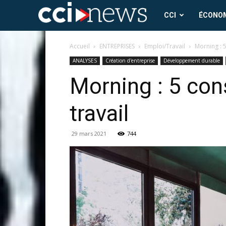
CCI
CCI
ÉCONO
News
Accueil
ENTREPRISES
Emploi/Travail
Morning : 
ANALYSES
Création d'entreprise
Développement durable
Morning : 5 co
travail
29 mars 2021
744