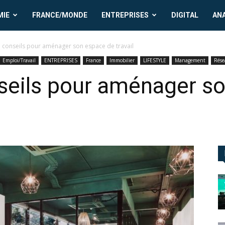
MIE
FRANCE/MONDE
ENTREPRISES
DIGITAL
AN
5 conseils pour aménager son espace de travail
Emploi/Travail
ENTREPRISES
France
Immobilier
LIFESTYLE
Management
Rése
nseils pour aménager s