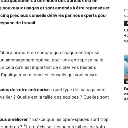
s au quotidien. La définition des bureaux est en
 de nouveaux usages et sont amenés à être repensés et
 cinq précieux conseils délivrés par nos experts pour
espace de travail.
E
Ca
do
cy
t d’abord prendre en compte que chaque entreprise
t un aménagement optimal pour une entreprise ne le
r cela qu’il est important de cibler vos besoins
appliquer au mieux les conseils qui vont suivre.
E
Fa
oins de votre entreprise
: quel type de management
ex
iller ? Quelle est la taille des équipes ? Quelles sont
de
ous améliorer
? Est-ce que les open-spaces sont trop
sombres ? Être précis sur les points faibles de votre