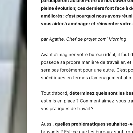
participeront au bien-être de nos coworker
pleine évolution; ces derniers font face à
améliorés : c’est pourquoi nous avons réuni
vous aider à aménager et réinventer votre 
par Agathe, Chef de projet com’ Morning
Avant d’imaginer votre bureau idéal, il fau
possède sa propre manière de travailler, e
sera pas forcément pour une autre. C’est pou
spécifiques en termes d’aménagement afin d’
Tout d’abord,
déterminez quels sont les bes
est mis en place ? Comment aimez-vous trava
vos pratiques de travail ?
Aussi,
quelles problématiques souhaitez-v
bruyants ? Est-ce que les bureaux sont trop 