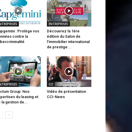
NTREPRISES
ENTREPRISES
pgemini : Protège vos
Découvrez la 1ère
nnées contre la
édition du Salon de
bercriminalité
l’immobilier international
de prestige...
NTREPRISES
CCI
ctum Group: Nos
Vidéo de présentation
pertises du leasing et
CCI-News
 la gestion de...