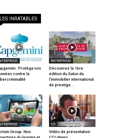
LES INRATABLES
NTREPRISES
ENTREPRISES
pgemini : Protège vos
Découvrez la 1ère
nnées contre la
édition du Salon de
bercriminalité
l’immobilier international
de prestige...
NTREPRISES
CCI
ctum Group: Nos
Vidéo de présentation
pertises du leasing et
CCI-News