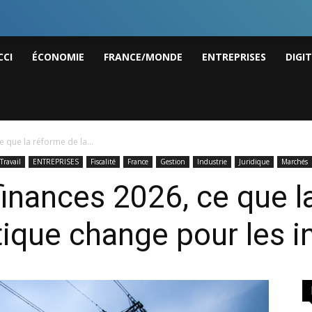
I
CCI
ÉCONOMIE
FRANCE/MONDE
ENTREPRISES
DIGI
ws
e que la réforme de la...
Travail
ENTREPRISES
Fiscalité
France
Gestion
Industrie
Juridique
Marchés
finances 2026, ce que l
tique change pour les i