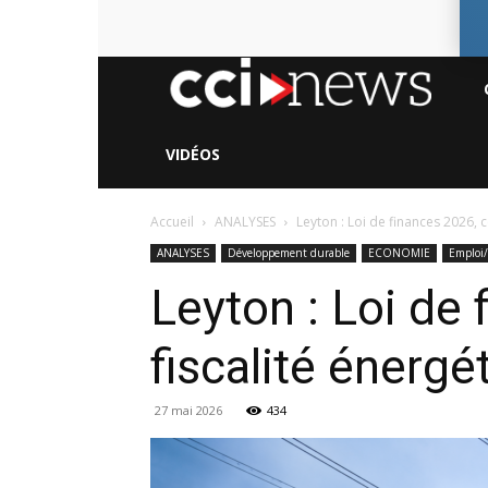
CC
Ne
VIDÉOS
Accueil
ANALYSES
Leyton : Loi de finances 2026, c
ANALYSES
Développement durable
ECONOMIE
Emploi/
Leyton : Loi de 
fiscalité énergé
27 mai 2026
434