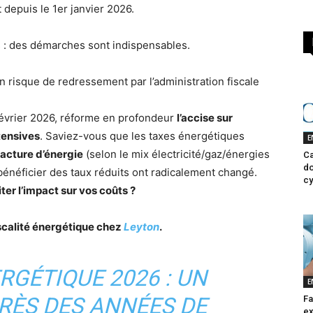
et depuis le 1er janvier 2026.
s : des démarches sont indispensables.
un risque de redressement par l’administration fiscale
février 2026, réforme en profondeur
l’accise sur
tensives
. Saviez-vous que les taxes énergétiques
E
facture d’énergie
(selon le mix électricité/gaz/énergies
Ca
do
 bénéficier des taux réduits ont radicalement changé.
cy
ter l’impact sur vos coûts ?
scalité énergétique chez
Leyton
.
RGÉTIQUE 2026 : UN
E
RÈS DES ANNÉES DE
Fa
ex