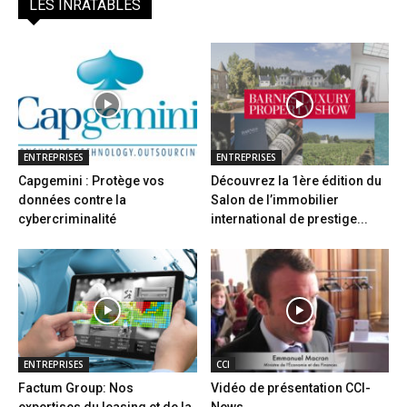
LES INRATABLES
ENTREPRISES
ENTREPRISES
Capgemini : Protège vos
Découvrez la 1ère édition du
données contre la
Salon de l’immobilier
cybercriminalité
international de prestige...
ENTREPRISES
CCI
Factum Group: Nos
Vidéo de présentation CCI-
expertises du leasing et de la
News