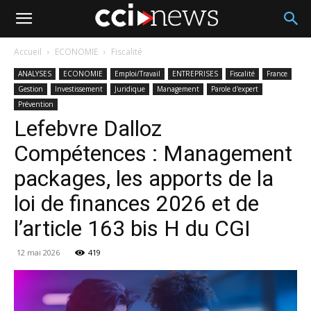
Accueil
ECONOMIE
Fiscalité
ANALYSES
ECONOMIE
Emploi/Travail
ENTREPRISES
Fiscalité
France
Gestion
Investissement
Juridique
Management
Parole d'expert
Prévention
Lefebvre Dalloz
Compétences : Management
packages, les apports de la
loi de finances 2026 et de
l’article 163 bis H du CGI
12 mai 2026
419