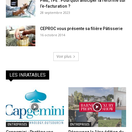
PME, TPE : Pourquoi anticiper la réforme sur
l’e-facturation ?
28 septembre 2023
CEPROC vous présente sa filière Pâtisserie
16 octobre 2014
Voir plus
LES INRATABLES
ENTREPRISES
ENTREPRISES
Capgemini : Protège vos
Découvrez la 1ère édition du