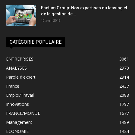
Factum Group: Nos expertises du leasing et
de la gestion de...
10 avril 2019
CATÉGORIE POPULAIRE
ENTREPRISES
3061
ANALYSES
2970
Parole d'expert
2914
France
2437
Emploi/Travail
2088
Innovations
1797
FRANCE/MONDE
1677
Management
1489
ECONOMIE
1424