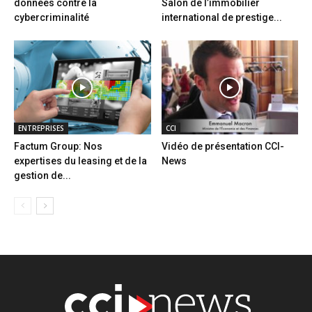
données contre la
Salon de l’immobilier
cybercriminalité
international de prestige...
ENTREPRISES
CCI
Factum Group: Nos
Vidéo de présentation CCI-
expertises du leasing et de la
News
gestion de...