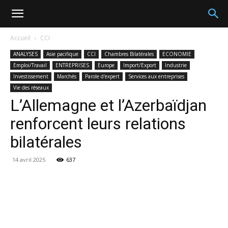
Accueil
CCI
ANALYSES
Asie pacifique
CCI
Chambres Bilatérales
ECONOMIE
Emploi/Travail
ENTREPRISES
Europe
Import/Export
Industrie
Investissement
Marchés
Parole d'expert
Services aux entreprises
Vie des réseaux
L’Allemagne et l’Azerbaïdjan
renforcent leurs relations
bilatérales​
14 avril 2025
637