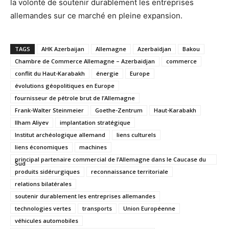
la volonté de soutenir durablement les entreprises
allemandes sur ce marché en pleine expansion.
TAGS
AHK Azerbaijan
Allemagne
Azerbaïdjan
Bakou
Chambre de Commerce Allemagne – Azerbaidjan
commerce
conflit du Haut-Karabakh
énergie
Europe
évolutions géopolitiques en Europe
fournisseur de pétrole brut de l’Allemagne
Frank-Walter Steinmeier
Goethe-Zentrum
Haut-Karabakh
Ilham Aliyev
implantation stratégique
Institut archéologique allemand
liens culturels
liens économiques
machines
principal partenaire commercial de l’Allemagne dans le Caucase du
Sud
produits sidérurgiques
reconnaissance territoriale
relations bilatérales
soutenir durablement les entreprises allemandes
technologies vertes
transports
Union Européenne
véhicules automobiles