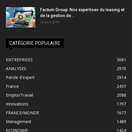
Factum Group: Nos expertises du leasing et
de la gestion de...
10 avril 2019
CATÉGORIE POPULAIRE
ENTREPRISES
3061
ANALYSES
2970
Parole d'expert
2914
France
2437
Emploi/Travail
2088
Innovations
1797
FRANCE/MONDE
1677
Management
1489
ECONOMIE
1424