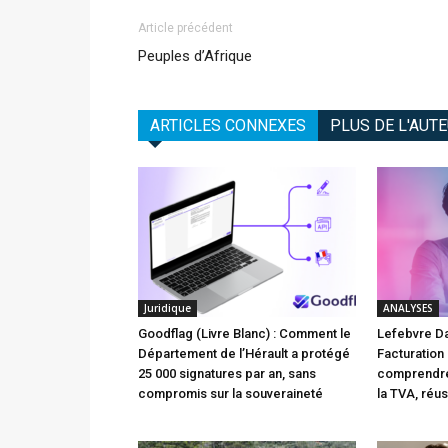
Article précédent
Peuples d’Afrique
ARTICLES CONNEXES
PLUS DE L'AUT
Juridique
ANALYSES
Goodflag (Livre Blanc) : Comment le
Lefebvre D
Département de l’Hérault a protégé
Facturation
25 000 signatures par an, sans
comprendre 
compromis sur la souveraineté
la TVA, réu