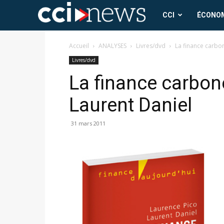
CCI
CCI
ÉCONO
News
Accueil
ANALYSES
Livres/dvd
La finance carbon
Livres/dvd
La finance carbone
Laurent Daniel
31 mars 2011