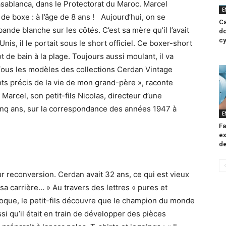
 Casablanca, dans le Protectorat du Maroc. Marcel
E
de boxe : à l’âge de 8 ans ! Aujourd’hui, on se
Ca
nde blanche sur les côtés. C’est sa mère qu’il l’avait
do
cy
nis, il le portait sous le short officiel. Ce boxer-short
 de bain à la plage. Toujours aussi moulant, il va
ous les modèles des collections Cerdan Vintage
 précis de la vie de mon grand-père », raconte
arcel, son petit-fils Nicolas, directeur d’une
 cinq ans, sur la correspondance des années 1947 à
E
Fa
ex
de
eur reconversion. Cerdan avait 32 ans, ce qui est vieux
 sa carrière… » Au travers des lettres « pures et
oque, le petit-fils découvre que le champion du monde
si qu’il était en train de développer des pièces