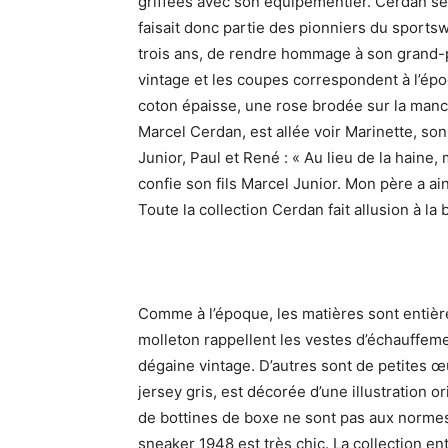
griffées avec son équipementier. Cerdan se pr
faisait donc partie des pionniers du sportswe
trois ans, de rendre hommage à son grand-p
vintage et les coupes correspondent à l’épo
coton épaisse, une rose brodée sur la manche
Marcel Cerdan, est allée voir Marinette, so
Junior, Paul et René : « Au lieu de la haine,
confie son fils Marcel Junior. Mon père a ain
Toute la collection Cerdan fait allusion à la
Comme à l’époque, les matières sont entièr
molleton rappellent les vestes d’échauffeme
dégaine vintage. D’autres sont de petites œu
jersey gris, est décorée d’une illustration 
de bottines de boxe ne sont pas aux normes 
sneaker 1948 est très chic. La collection enti