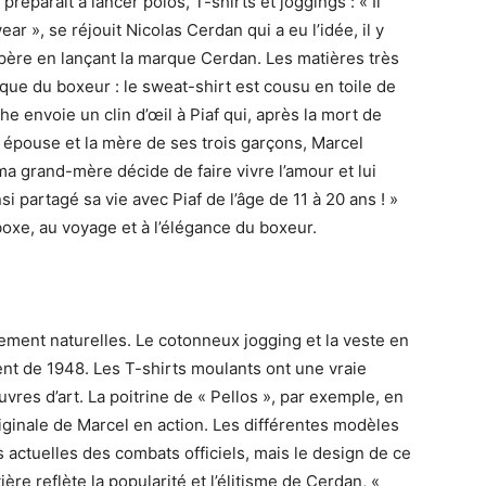
éparait à lancer polos, T-shirts et joggings : « Il
ar », se réjouit Nicolas Cerdan qui a eu l’idée, il y
ère en lançant la marque Cerdan. Les matières très
que du boxeur : le sweat-shirt est cousu en toile de
 envoie un clin d’œil à Piaf qui, après la mort de
n épouse et la mère de ses trois garçons, Marcel
 ma grand-mère décide de faire vivre l’amour et lui
si partagé sa vie avec Piaf de l’âge de 11 à 20 ans ! »
 boxe, au voyage et à l’élégance du boxeur.
ement naturelles. Le cotonneux jogging et la veste en
nt de 1948. Les T-shirts moulants ont une vraie
vres d’art. La poitrine de « Pellos », par exemple, en
originale de Marcel en action. Les différentes modèles
actuelles des combats officiels, mais le design de ce
ère reflète la popularité et l’élitisme de Cerdan, «