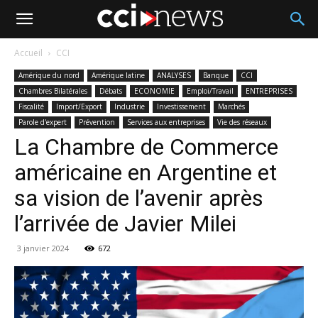
Accueil
CCI
Amérique du nord
Amérique latine
ANALYSES
Banque
CCI
Chambres Bilatérales
Débats
ECONOMIE
Emploi/Travail
ENTREPRISES
Fiscalité
Import/Export
Industrie
Investissement
Marchés
Parole d'expert
Prévention
Services aux entreprises
Vie des réseaux
La Chambre de Commerce
américaine en Argentine et
sa vision de l’avenir après
l’arrivée de Javier Milei
3 janvier 2024
672