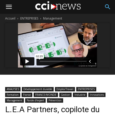
Accueil
ENTREPRISES
Management
ANALYSES
Développement durable
Emploi/Travail
ENTREPRISES
Formation
France
FRANCE/MONDE
Gestion
Industrie
Innovations
Management
Parole d'expert
Prévention
L.E.A Partners, copilote du