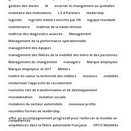
gestion des stocks
IA
incarner le changement au quotidien
inventaire des motivations
L.E.A Partners
leadership
logiciels
logiciels métiers enrichis par l’IA
logique mondiale
maintenance
maîtrise de la haute tension
maîtrise des diagnostics avancés
Management
Management de la performance opérationnelle
management des équipes
management des filières de la mobilité des biens et des personnes
Management du changement
managers
Marque employeur
Marque employeur et QVT
Métiers
mettre en valeur la technicité des métiers
missions
mobilités
moderniser l’approche du recrutement
moments clés de transformation et de développement
mondialisation
mutation sociale
mutations du secteur automobile
nouveaux profils
nouvelles formes de leadership
offrir un accompagnement progressif pour renforcer la montée en
compétences
ompétences dans la filière automobile française
OPCO Mobilités