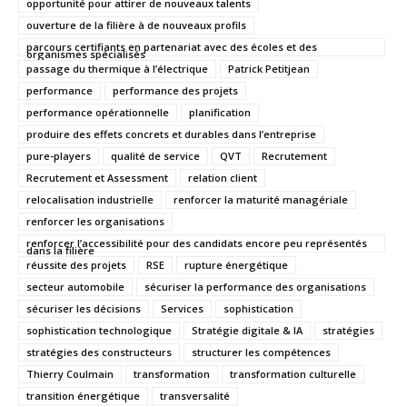
opportunité pour attirer de nouveaux talents
ouverture de la filière à de nouveaux profils
parcours certifiants en partenariat avec des écoles et des
organismes spécialisés
passage du thermique à l’électrique
Patrick Petitjean
performance
performance des projets
performance opérationnelle
planification
produire des effets concrets et durables dans l’entreprise
pure-players
qualité de service
QVT
Recrutement
Recrutement et Assessment
relation client
relocalisation industrielle
renforcer la maturité managériale
renforcer les organisations
renforcer l’accessibilité pour des candidats encore peu représentés
dans la filière
réussite des projets
RSE
rupture énergétique
secteur automobile
sécuriser la performance des organisations
sécuriser les décisions
Services
sophistication
sophistication technologique
Stratégie digitale & IA
stratégies
stratégies des constructeurs
structurer les compétences
Thierry Coulmain
transformation
transformation culturelle
transition énergétique
transversalité