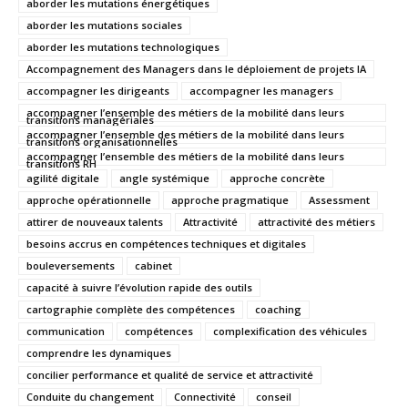
aborder les mutations énergétiques
aborder les mutations sociales
aborder les mutations technologiques
Accompagnement des Managers dans le déploiement de projets IA
accompagner les dirigeants
accompagner les managers
accompagner l’ensemble des métiers de la mobilité dans leurs
transitions managériales
accompagner l’ensemble des métiers de la mobilité dans leurs
transitions organisationnelles
accompagner l’ensemble des métiers de la mobilité dans leurs
transitions RH
agilité digitale
angle systémique
approche concrète
approche opérationnelle
approche pragmatique
Assessment
attirer de nouveaux talents
Attractivité
attractivité des métiers
besoins accrus en compétences techniques et digitales
bouleversements
cabinet
capacité à suivre l’évolution rapide des outils
cartographie complète des compétences
coaching
communication
compétences
complexification des véhicules
comprendre les dynamiques
concilier performance et qualité de service et attractivité
Conduite du changement
Connectivité
conseil