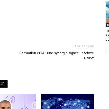
E
Fa
ex
de
Article suivant
Formation et IA : une synergie signée Lefebvre
Dalloz
EUR