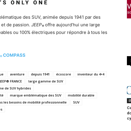
mblématique des SUV, animée depuis 1941 par des
é et de passion.
JEEP
offre aujourd’hui une large
®
bles ou 100% électriques pour répondre à tous les
COMPASS
®
ue
aventure
depuis 1941
écoscore
inventeur du 4×4
JEEP® FRANCE
large gamme de SUV
e de SUV hybrides
rté
marque emblématique des SUV
mobilité durable
E
s les besoins de mobilité professionnelle
SUV
Ca
és
do
cy