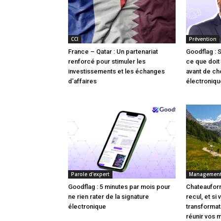
CCI
Prévention
France – Qatar : Un partenariat
Goodflag : 
renforcé pour stimuler les
ce que doit 
investissements et les échanges
avant de cho
d’affaires
électroniqu
Parole d'expert
Managemen
Goodflag : 5 minutes par mois pour
Chateauform
ne rien rater de la signature
recul, et si
électronique
transforma
réunir vos 