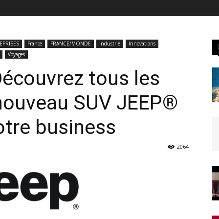
EPRISES
France
FRANCE/MONDE
Industrie
Innovations
Voyages
écouvrez tous les
 nouveau SUV JEEP®
tre business
2064