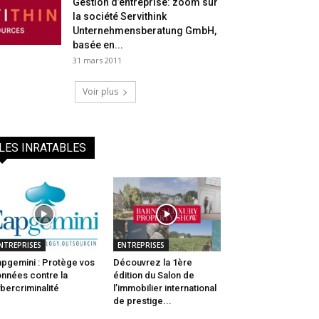
Gestion d’entreprise: zoom sur
la société Servithink
Unternehmensberatung GmbH,
basée en...
31 mars 2011
Voir plus
LES INRATABLES
NTREPRISES
ENTREPRISES
pgemini : Protège vos
Découvrez la 1ère
nnées contre la
édition du Salon de
bercriminalité
l’immobilier international
de prestige...