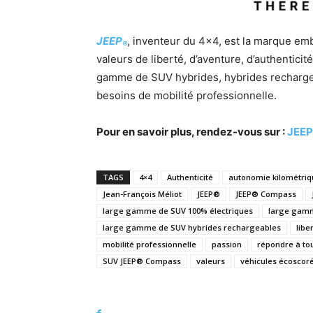
JEEP
, inventeur du 4×4, est la marque e
®
valeurs de liberté, d’aventure, d’authenticit
gamme de SUV hybrides, hybrides rechargea
besoins de mobilité professionnelle.
Pour en savoir plus, rendez-vous sur :
JEEP
TAGS
4×4
Authenticité
autonomie kilométriq
Jean-François Méliot
JEEP®
JEEP® Compass
large gamme de SUV 100% électriques
large gamm
large gamme de SUV hybrides rechargeables
libe
mobilité professionnelle
passion
répondre à tou
SUV JEEP® Compass
valeurs
véhicules écoscor