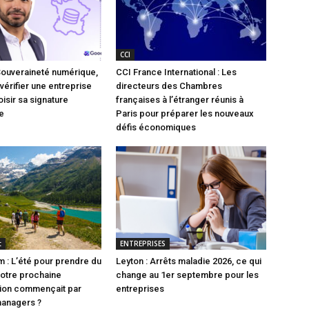
CCI
Souveraineté numérique,
CCI France International : Les
vérifier une entreprise
directeurs des Chambres
isir sa signature
françaises à l’étranger réunis à
e
Paris pour préparer les nouveaux
défis économiques
t
ENTREPRISES
 : L’été pour prendre du
Leyton : Arrêts maladie 2026, ce qui
 votre prochaine
change au 1er septembre pour les
tion commençait par
entreprises
managers ?