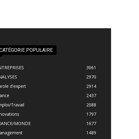
CATÉGORIE POPULAIRE
NTREPRISES
3061
NALYSES
2970
role d'expert
2914
rance
2437
ploi/Travail
2088
novations
1797
RANCE/MONDE
1677
anagement
1489