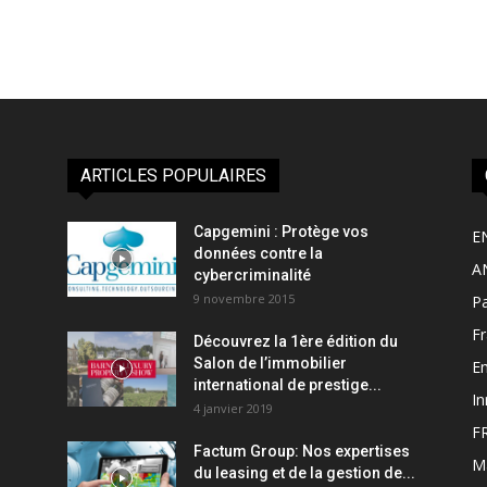
ARTICLES POPULAIRES
Capgemini : Protège vos
E
données contre la
A
cybercriminalité
9 novembre 2015
Pa
F
Découvrez la 1ère édition du
Salon de l’immobilier
Em
international de prestige...
In
4 janvier 2019
F
Factum Group: Nos expertises
M
du leasing et de la gestion de...