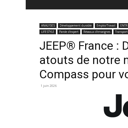
ANALYSES
Développement durable
Emploi/Travail
ENTR
LIFESTYLE
Parole d'expert
Réseaux d'enseignes
Transport
JEEP® France : D
atouts de notre
Compass pour vo
1 juin 2026