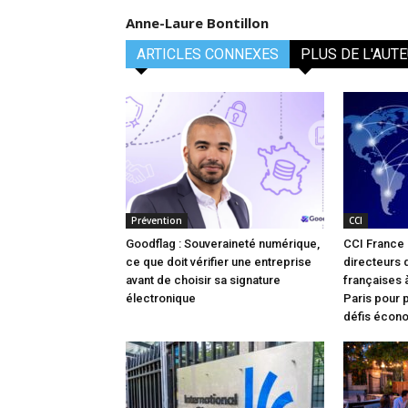
Anne-Laure Bontillon
ARTICLES CONNEXES
PLUS DE L'AUT
Prévention
CCI
Goodflag : Souveraineté numérique,
CCI France I
ce que doit vérifier une entreprise
directeurs
avant de choisir sa signature
françaises à
électronique
Paris pour 
défis écon