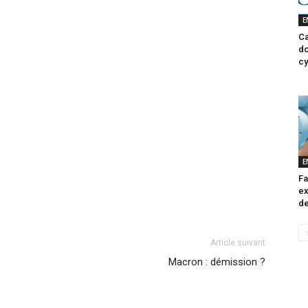
E
Ca
do
cy
E
Fa
ex
de
Article suivant
Macron : démission ?