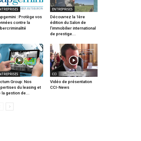
NTREPRISES
ENTREPRISES
pgemini : Protège vos
Découvrez la 1ère
nnées contre la
édition du Salon de
bercriminalité
l’immobilier international
de prestige...
NTREPRISES
CCI
ctum Group: Nos
Vidéo de présentation
pertises du leasing et
CCI-News
 la gestion de...