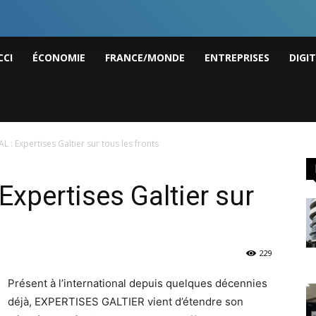
I
CCI
ÉCONOMIE
FRANCE/MONDE
ENTREPRISES
DIGI
ws
: Expertises Galtier sur tous les fronts
xpertises Galtier sur
229
Présent à l’international depuis quelques décennies
déjà, EXPERTISES GALTIER vient d’étendre son