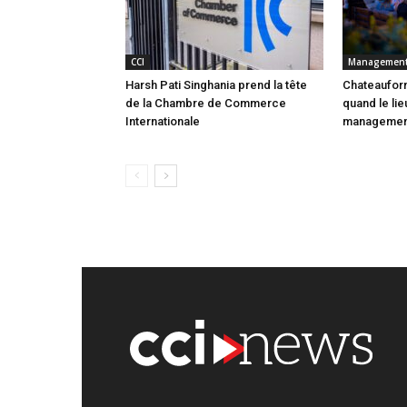
CCI
Managemen
Harsh Pati Singhania prend la tête
Chateauform
de la Chambre de Commerce
quand le lie
Internationale
managemen